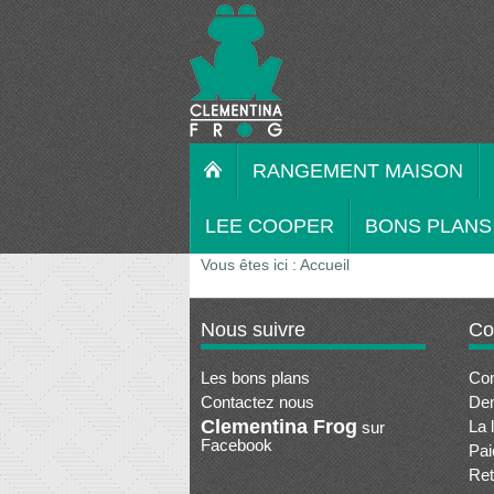
RANGEMENT MAISON
LEE COOPER
BONS PLANS
Vous êtes ici :
Accueil
Nous suivre
Co
Les bons plans
Co
Contactez nous
De
Clementina Frog
La 
sur
Facebook
Pai
Ret