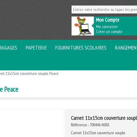
Mon Compte
Me connecter
Créer un compte
BAGAGES
PAPETERIE
FOURNITURES SCOLAIRES
RANGEMEN
net 11x15cm couverture souple Peace
e Peace
Carnet 11x15cm couverture soup
Référence :
700446 N001
Carnet 11x15cm couverture souple