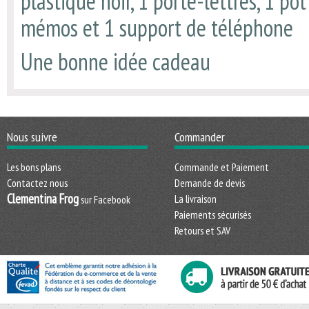
plastique noir, 1 porte-lettres, 1 pot
mémos et 1 support de téléphone
Une bonne idée cadeau
Nous suivre
Commander
Les bons plans
Commande et Paiement
Contactez nous
Demande de devis
Clementina Frog
La livraison
sur Facebook
Paiements sécurisés
Retours et SAV